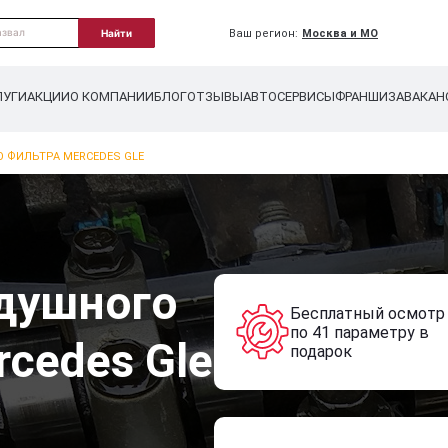
Ваш регион:
Москва и МО
Найти
ЛУГИ
АКЦИИ
О КОМПАНИИ
БЛОГ
ОТЗЫВЫ
АВТОСЕРВИСЫ
ФРАНШИЗА
ВАКАН
 ФИЛЬТРА MERCEDES GLE
душного
Бесплатный осмотр
по 41 параметру в
cedes Gle
подарок