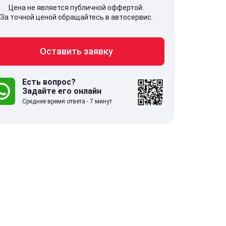
Цена не является публичной оффертой.
За точной ценой обращайтесь в автосервис.
Оставить заявку
707, Московская обл,
141607, Москов
гопрудный г, Береговой проезд,
Волоколамское
 5
Есть вопрос?
Задайте его онлайн
Среднее время ответа - 7 минут
.0
332 отзыва
5.0
с 9:00-21:00
ставить заявку
Оставить зая