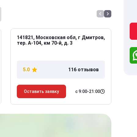
141821, Московская обл, г Дмитров,
141
тер. А-104, км 70-й, д. 3
Дол
дом
5.0
116 отзывов
5
с 9:00-21:00
Оставить заявку
О