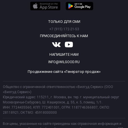
ТОЛЬКО ДЛЯ СМИ
+7 (915) 172-21-53
ПРИСОЕДИНЯЙТЕСЬ К НАМ
НАПИШИТЕ НАМ
INFO@WILGOOD.RU
Продвижение сайта «Генератор продаж»
Общество с ограниченной ответственностью «Вилгуд Сервис» (ООО
«Вилгуд Сервис»)
Юридический адрес: 115211, г. Москва, вн. тер. г. муниципальный округ
Москворечье-Сабурово, Ш. Каширское, д. 55, к. 5, помещ. 1/1.
ИНН: 7724435560, КПП: 772401001, ОГРН: 1187746366807, ОКПО:
28118921; ОКТМО: 45918000000
Все цены, указанные на сайте приведены как справочная информация и