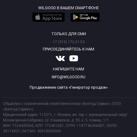
WILGOOD В ВАШЕМ СМАРТФОНЕ
ТОЛЬКО ДЛЯ СМИ
+7 (915) 172-21-53
ПРИСОЕДИНЯЙТЕСЬ К НАМ
НАПИШИТЕ НАМ
INFO@WILGOOD.RU
Продвижение сайта «Генератор продаж»
Общество с ограниченной ответственностью «Вилгуд Сервис» (ООО
«Вилгуд Сервис»)
Юридический адрес: 115211, г. Москва, вн. тер. г. муниципальный округ
Москворечье-Сабурово, Ш. Каширское, д. 55, к. 5, помещ. 1/1.
ИНН: 7724435560, КПП: 772401001, ОГРН: 1187746366807, ОКПО:
28118921; ОКТМО: 45918000000