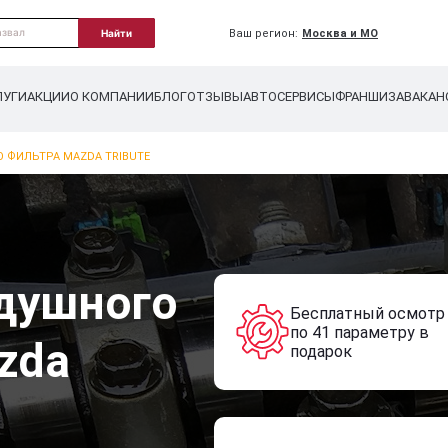
Ваш регион:
Москва и МО
Найти
ЛУГИ
АКЦИИ
О КОМПАНИИ
БЛОГ
ОТЗЫВЫ
АВТОСЕРВИСЫ
ФРАНШИЗА
ВАКАН
 ФИЛЬТРА MAZDA TRIBUTE
душного
Бесплатный осмотр
по 41 параметру в
zda
подарок