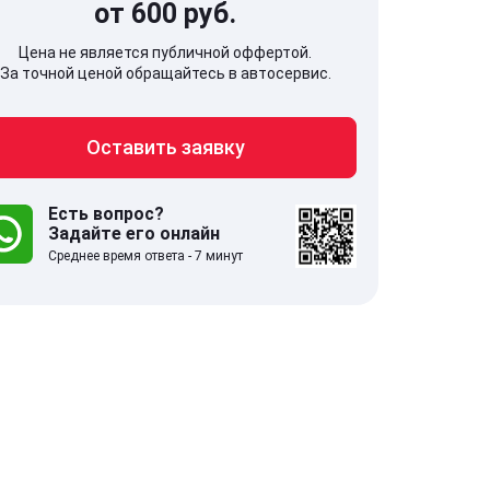
от 600 руб.
Цена не является публичной оффертой.
За точной ценой обращайтесь в автосервис.
Оставить заявку
707, Московская обл,
141607, Москов
гопрудный г, Береговой проезд,
Волоколамское
 5
Есть вопрос?
Задайте его онлайн
Среднее время ответа - 7 минут
.0
332 отзыва
5.0
с 9:00-21:00
ставить заявку
Оставить зая