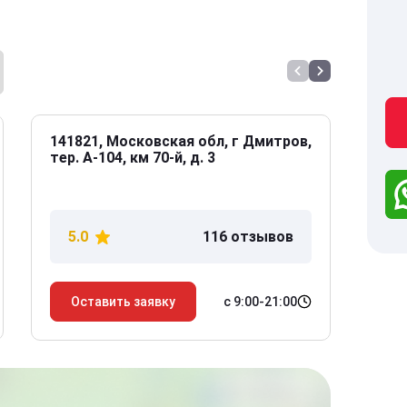
141821, Московская обл, г Дмитров,
141
тер. А-104, км 70-й, д. 3
Дол
дом
5.0
116 отзывов
5
с 9:00-21:00
Оставить заявку
О