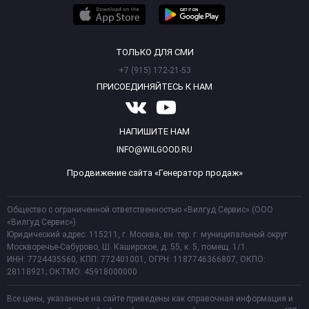
ТОЛЬКО ДЛЯ СМИ
+7 (915) 172-21-53
ПРИСОЕДИНЯЙТЕСЬ К НАМ
НАПИШИТЕ НАМ
INFO@WILGOOD.RU
Продвижение сайта «Генератор продаж»
Общество с ограниченной ответственностью «Вилгуд Сервис» (ООО
«Вилгуд Сервис»)
Юридический адрес: 115211, г. Москва, вн. тер. г. муниципальный округ
Москворечье-Сабурово, Ш. Каширское, д. 55, к. 5, помещ. 1/1.
ИНН: 7724435560, КПП: 772401001, ОГРН: 1187746366807, ОКПО:
28118921; ОКТМО: 45918000000
Все цены, указанные на сайте приведены как справочная информация и