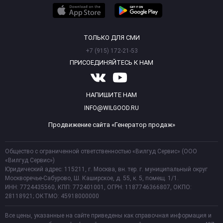
ТОЛЬКО ДЛЯ СМИ
+7 (915) 172-21-53
ПРИСОЕДИНЯЙТЕСЬ К НАМ
НАПИШИТЕ НАМ
INFO@WILGOOD.RU
Продвижение сайта «Генератор продаж»
Общество с ограниченной ответственностью «Вилгуд Сервис» (ООО
«Вилгуд Сервис»)
Юридический адрес: 115211, г. Москва, вн. тер. г. муниципальный округ
Москворечье-Сабурово, Ш. Каширское, д. 55, к. 5, помещ. 1/1.
ИНН: 7724435560, КПП: 772401001, ОГРН: 1187746366807, ОКПО:
28118921; ОКТМО: 45918000000
Все цены, указанные на сайте приведены как справочная информация и