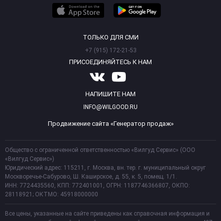
ТОЛЬКО ДЛЯ СМИ
+7 (915) 172-21-53
ПРИСОЕДИНЯЙТЕСЬ К НАМ
НАПИШИТЕ НАМ
INFO@WILGOOD.RU
Продвижение сайта «Генератор продаж»
Общество с ограниченной ответственностью «Вилгуд Сервис» (ООО
«Вилгуд Сервис»)
Юридический адрес: 115211, г. Москва, вн. тер. г. муниципальный округ
Москворечье-Сабурово, Ш. Каширское, д. 55, к. 5, помещ. 1/1.
ИНН: 7724435560, КПП: 772401001, ОГРН: 1187746366807, ОКПО:
28118921; ОКТМО: 45918000000
Все цены, указанные на сайте приведены как справочная информация и