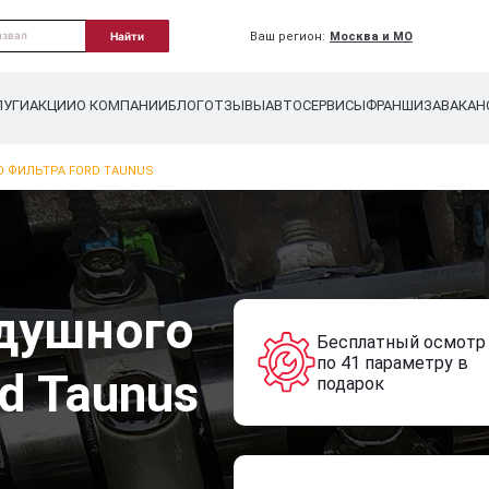
Ваш регион:
Москва и МО
Найти
ЛУГИ
АКЦИИ
О КОМПАНИИ
БЛОГ
ОТЗЫВЫ
АВТОСЕРВИСЫ
ФРАНШИЗА
ВАКАН
 ФИЛЬТРА FORD TAUNUS
душного
Бесплатный осмотр
по 41 параметру в
d Taunus
подарок