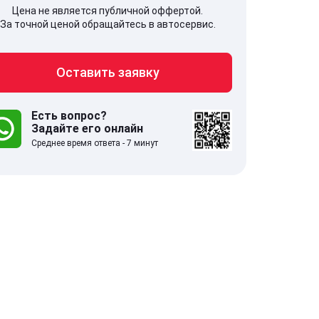
Цена не является публичной оффертой.
За точной ценой обращайтесь в автосервис.
Оставить заявку
707, Московская обл,
141607, Москов
гопрудный г, Береговой проезд,
Волоколамское
 5
Есть вопрос?
Задайте его онлайн
Среднее время ответа - 7 минут
.0
332 отзыва
5.0
с 9:00-21:00
ставить заявку
Оставить зая