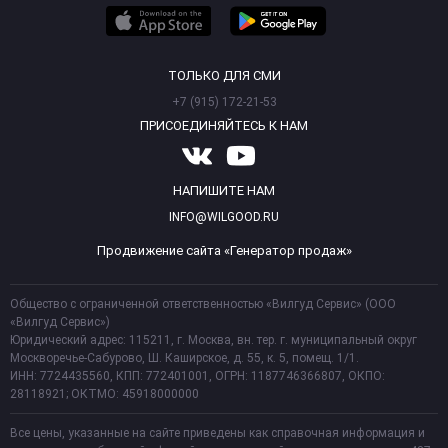
ТОЛЬКО ДЛЯ СМИ
+7 (915) 172-21-53
ПРИСОЕДИНЯЙТЕСЬ К НАМ
НАПИШИТЕ НАМ
INFO@WILGOOD.RU
Продвижение сайта «Генератор продаж»
Общество с ограниченной ответственностью «Вилгуд Сервис» (ООО
«Вилгуд Сервис»)
Юридический адрес: 115211, г. Москва, вн. тер. г. муниципальный округ
Москворечье-Сабурово, Ш. Каширское, д. 55, к. 5, помещ. 1/1.
ИНН: 7724435560, КПП: 772401001, ОГРН: 1187746366807, ОКПО:
28118921; ОКТМО: 45918000000
Все цены, указанные на сайте приведены как справочная информация и