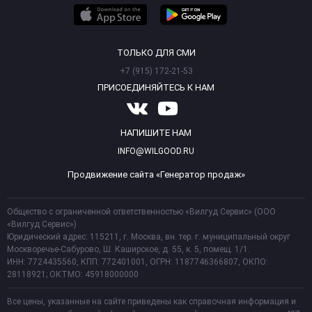
ТОЛЬКО ДЛЯ СМИ
+7 (915) 172-21-53
ПРИСОЕДИНЯЙТЕСЬ К НАМ
НАПИШИТЕ НАМ
INFO@WILGOOD.RU
Продвижение сайта «Генератор продаж»
Общество с ограниченной ответственностью «Вилгуд Сервис» (ООО
«Вилгуд Сервис»)
Юридический адрес: 115211, г. Москва, вн. тер. г. муниципальный округ
Москворечье-Сабурово, Ш. Каширское, д. 55, к. 5, помещ. 1/1.
ИНН: 7724435560, КПП: 772401001, ОГРН: 1187746366807, ОКПО:
28118921; ОКТМО: 45918000000
Все цены, указанные на сайте приведены как справочная информация и