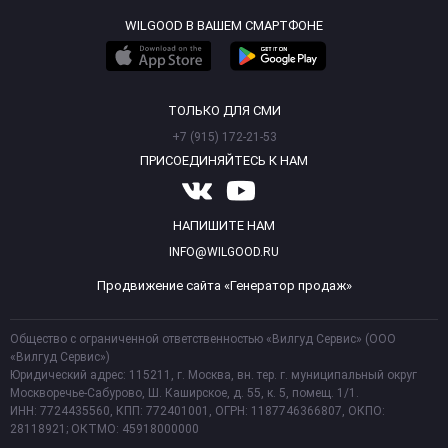
WILGOOD В ВАШЕМ СМАРТФОНЕ
ТОЛЬКО ДЛЯ СМИ
+7 (915) 172-21-53
ПРИСОЕДИНЯЙТЕСЬ К НАМ
НАПИШИТЕ НАМ
INFO@WILGOOD.RU
Продвижение сайта «Генератор продаж»
Общество с ограниченной ответственностью «Вилгуд Сервис» (ООО
«Вилгуд Сервис»)
Юридический адрес: 115211, г. Москва, вн. тер. г. муниципальный округ
Москворечье-Сабурово, Ш. Каширское, д. 55, к. 5, помещ. 1/1.
ИНН: 7724435560, КПП: 772401001, ОГРН: 1187746366807, ОКПО:
28118921; ОКТМО: 45918000000