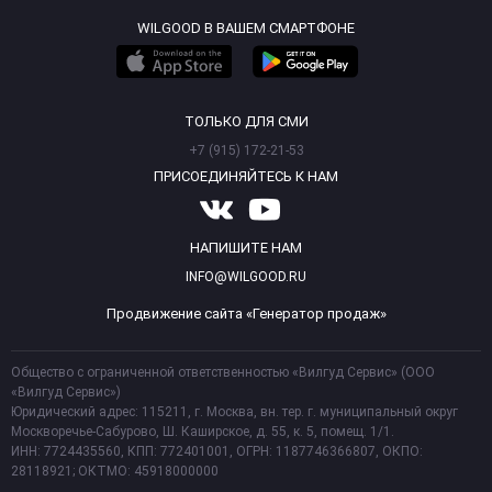
WILGOOD В ВАШЕМ СМАРТФОНЕ
ТОЛЬКО ДЛЯ СМИ
+7 (915) 172-21-53
ПРИСОЕДИНЯЙТЕСЬ К НАМ
НАПИШИТЕ НАМ
INFO@WILGOOD.RU
Продвижение сайта «Генератор продаж»
Общество с ограниченной ответственностью «Вилгуд Сервис» (ООО
«Вилгуд Сервис»)
Юридический адрес: 115211, г. Москва, вн. тер. г. муниципальный округ
Москворечье-Сабурово, Ш. Каширское, д. 55, к. 5, помещ. 1/1.
ИНН: 7724435560, КПП: 772401001, ОГРН: 1187746366807, ОКПО:
28118921; ОКТМО: 45918000000