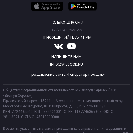
ТОЛЬКО ДЛЯ СМИ
+7 (915) 172-21-53
ПРИСОЕДИНЯЙТЕСЬ К НАМ
НАПИШИТЕ НАМ
INFO@WILGOOD.RU
Продвижение сайта «Генератор продаж»
Общество с ограниченной ответственностью «Вилгуд Сервис» (ООО
«Вилгуд Сервис»)
Юридический адрес: 115211, г. Москва, вн. тер. г. муниципальный округ
Москворечье-Сабурово, Ш. Каширское, д. 55, к. 5, помещ. 1/1.
ИНН: 7724435560, КПП: 772401001, ОГРН: 1187746366807, ОКПО:
28118921; ОКТМО: 45918000000
Все цены, указанные на сайте приведены как справочная информация и