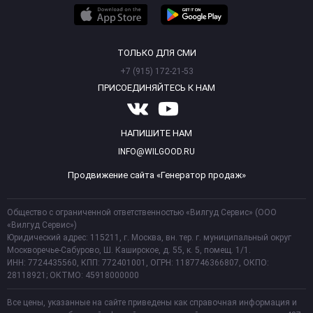
ТОЛЬКО ДЛЯ СМИ
+7 (915) 172-21-53
ПРИСОЕДИНЯЙТЕСЬ К НАМ
НАПИШИТЕ НАМ
INFO@WILGOOD.RU
Продвижение сайта «Генератор продаж»
Общество с ограниченной ответственностью «Вилгуд Сервис» (ООО
«Вилгуд Сервис»)
Юридический адрес: 115211, г. Москва, вн. тер. г. муниципальный округ
Москворечье-Сабурово, Ш. Каширское, д. 55, к. 5, помещ. 1/1.
ИНН: 7724435560, КПП: 772401001, ОГРН: 1187746366807, ОКПО:
28118921; ОКТМО: 45918000000
Все цены, указанные на сайте приведены как справочная информация и