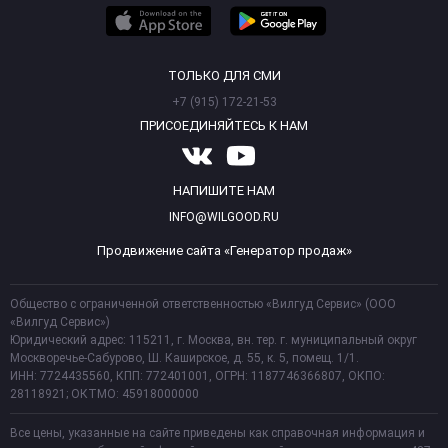
ТОЛЬКО ДЛЯ СМИ
+7 (915) 172-21-53
ПРИСОЕДИНЯЙТЕСЬ К НАМ
НАПИШИТЕ НАМ
INFO@WILGOOD.RU
Продвижение сайта «Генератор продаж»
Общество с ограниченной ответственностью «Вилгуд Сервис» (ООО
«Вилгуд Сервис»)
Юридический адрес: 115211, г. Москва, вн. тер. г. муниципальный округ
Москворечье-Сабурово, Ш. Каширское, д. 55, к. 5, помещ. 1/1.
ИНН: 7724435560, КПП: 772401001, ОГРН: 1187746366807, ОКПО:
28118921; ОКТМО: 45918000000
Все цены, указанные на сайте приведены как справочная информация и