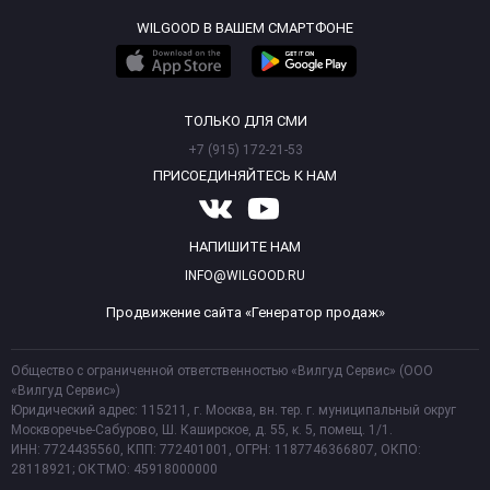
WILGOOD В ВАШЕМ СМАРТФОНЕ
ТОЛЬКО ДЛЯ СМИ
+7 (915) 172-21-53
ПРИСОЕДИНЯЙТЕСЬ К НАМ
НАПИШИТЕ НАМ
INFO@WILGOOD.RU
Продвижение сайта «Генератор продаж»
Общество с ограниченной ответственностью «Вилгуд Сервис» (ООО
«Вилгуд Сервис»)
Юридический адрес: 115211, г. Москва, вн. тер. г. муниципальный округ
Москворечье-Сабурово, Ш. Каширское, д. 55, к. 5, помещ. 1/1.
ИНН: 7724435560, КПП: 772401001, ОГРН: 1187746366807, ОКПО:
28118921; ОКТМО: 45918000000