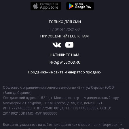
ТОЛЬКО ДЛЯ СМИ
+7 (915) 172-21-53
ПРИСОЕДИНЯЙТЕСЬ К НАМ
НАПИШИТЕ НАМ
INFO@WILGOOD.RU
Продвижение сайта «Генератор продаж»
Общество с ограниченной ответственностью «Вилгуд Сервис» (ООО
«Вилгуд Сервис»)
Юридический адрес: 115211, г. Москва, вн. тер. г. муниципальный округ
Москворечье-Сабурово, Ш. Каширское, д. 55, к. 5, помещ. 1/1.
ИНН: 7724435560, КПП: 772401001, ОГРН: 1187746366807, ОКПО:
28118921; ОКТМО: 45918000000
Все цены, указанные на сайте приведены как справочная информация и