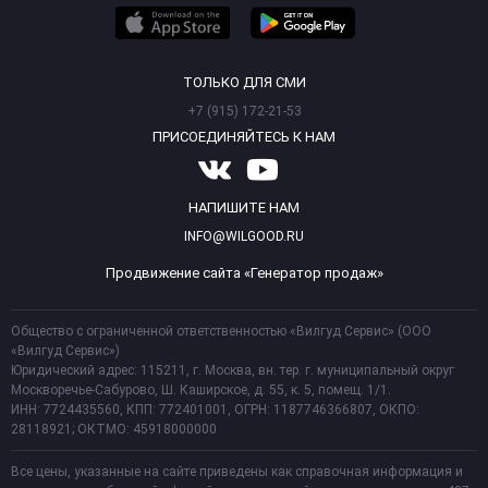
ТОЛЬКО ДЛЯ СМИ
+7 (915) 172-21-53
ПРИСОЕДИНЯЙТЕСЬ К НАМ
НАПИШИТЕ НАМ
INFO@WILGOOD.RU
Продвижение сайта «Генератор продаж»
Общество с ограниченной ответственностью «Вилгуд Сервис» (ООО
«Вилгуд Сервис»)
Юридический адрес: 115211, г. Москва, вн. тер. г. муниципальный округ
Москворечье-Сабурово, Ш. Каширское, д. 55, к. 5, помещ. 1/1.
ИНН: 7724435560, КПП: 772401001, ОГРН: 1187746366807, ОКПО:
28118921; ОКТМО: 45918000000
Все цены, указанные на сайте приведены как справочная информация и