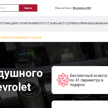
Ваш регион:
Москва и МО
Найти
ЛУГИ
АКЦИИ
О КОМПАНИИ
БЛОГ
ОТЗЫВЫ
АВТОСЕРВИСЫ
ФРАНШИЗА
ВАКАН
 ФИЛЬТРА CHEVROLET CAPRICE
душного
Бесплатный осмотр
по 41 параметру в
vrolet
подарок