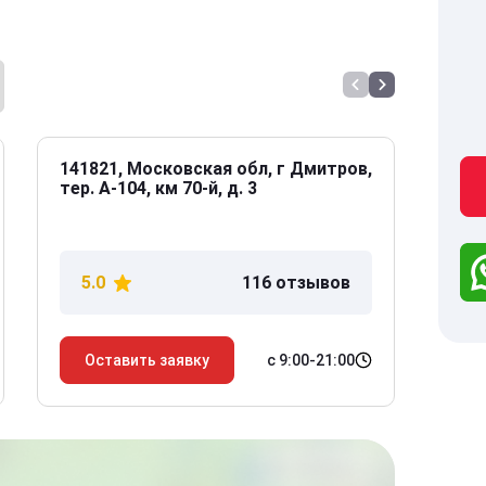
141821, Московская обл, г Дмитров,
141
тер. А-104, км 70-й, д. 3
Дол
дом
5.0
116 отзывов
5
с 9:00-21:00
Оставить заявку
О