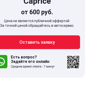
Caprice
от 600 руб.
Цена не является публичной оффертой.
За точной ценой обращайтесь в автосервис.
707, Московская обл,
141607, Москов
Оставить заявку
гопрудный г, Береговой проезд,
Волоколамское
 5
Есть вопрос?
Задайте его онлайн
.0
332 отзыва
5.0
Среднее время ответа - 7 минут
с 9:00-21:00
ставить заявку
Оставить зая