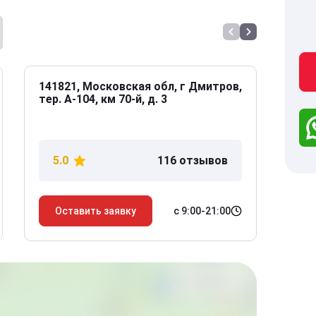
141821, Московская обл, г Дмитров,
141
тер. А-104, км 70-й, д. 3
Дол
дом
5.0
116 отзывов
5
с 9:00-21:00
Оставить заявку
О