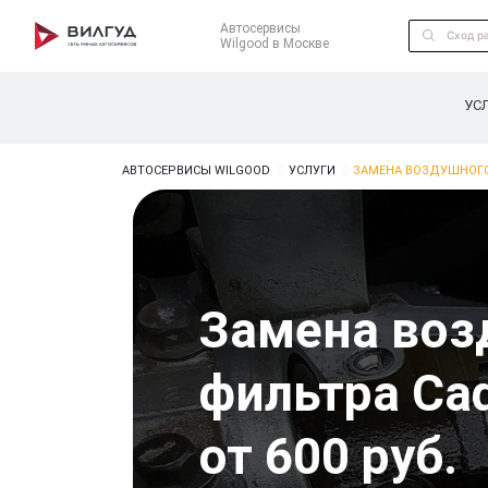
Автосервисы
Wilgood в Москве
УС
АВТОСЕРВИСЫ WILGOOD
УСЛУГИ
ЗАМЕНА ВОЗДУШНОГО
Замена воз
фильтра Cad
от 600 руб.