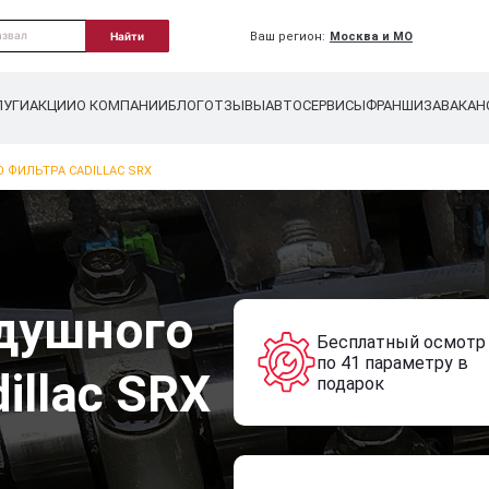
Ваш регион:
Москва и МО
Найти
ЛУГИ
АКЦИИ
О КОМПАНИИ
БЛОГ
ОТЗЫВЫ
АВТОСЕРВИСЫ
ФРАНШИЗА
ВАКАН
 ФИЛЬТРА CADILLAC SRX
душного
Бесплатный осмотр
по 41 параметру в
illac SRX
подарок