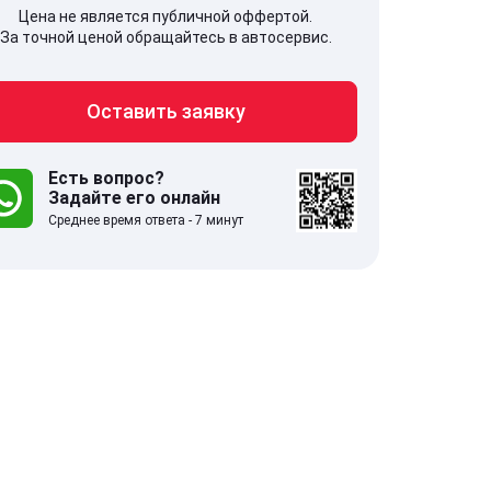
Цена не является публичной оффертой.
За точной ценой обращайтесь в автосервис.
Оставить заявку
707, Московская обл,
141607, Москов
гопрудный г, Береговой проезд,
Волоколамское
 5
Есть вопрос?
Задайте его онлайн
Среднее время ответа - 7 минут
.0
332 отзыва
5.0
с 9:00-21:00
ставить заявку
Оставить зая