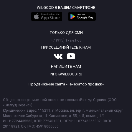
WILGOOD В ВАШЕМ СМАРТФОНЕ
ТОЛЬКО ДЛЯ СМИ
+7 (915) 172-21-53
ПРИСОЕДИНЯЙТЕСЬ К НАМ
НАПИШИТЕ НАМ
INFO@WILGOOD.RU
Продвижение сайта «Генератор продаж»
Общество с ограниченной ответственностью «Вилгуд Сервис» (ООО
«Вилгуд Сервис»)
Юридический адрес: 115211, г. Москва, вн. тер. г. муниципальный округ
Москворечье-Сабурово, Ш. Каширское, д. 55, к. 5, помещ. 1/1.
ИНН: 7724435560, КПП: 772401001, ОГРН: 1187746366807, ОКПО:
28118921; ОКТМО: 45918000000