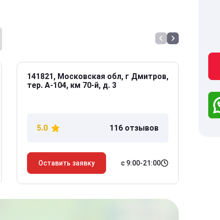
141821, Московская обл, г Дмитров,
141
тер. А-104, км 70-й, д. 3
Дол
дом
5.0
116 отзывов
5
с 9:00-21:00
Оставить заявку
О