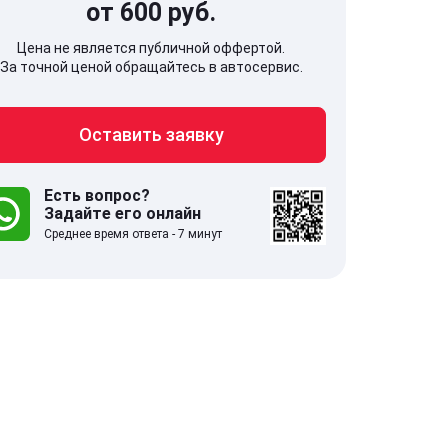
от 600 руб.
Цена не является публичной оффертой.
За точной ценой обращайтесь в автосервис.
Оставить заявку
707, Московская обл,
141607, Москов
гопрудный г, Береговой проезд,
Волоколамское
 5
Есть вопрос?
Задайте его онлайн
Среднее время ответа - 7 минут
.0
332 отзыва
5.0
с 9:00-21:00
ставить заявку
Оставить зая