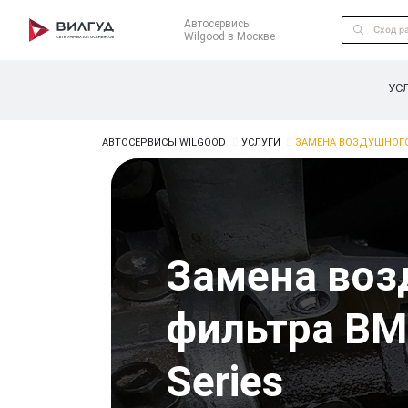
Автосервисы
Wilgood в Москве
УС
АВТОСЕРВИСЫ WILGOOD
УСЛУГИ
ЗАМЕНА ВОЗДУШНОГО
Замена воз
фильтра BM
Series