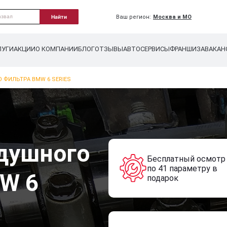
Ваш регион:
Москва и МО
Найти
ЛУГИ
АКЦИИ
О КОМПАНИИ
БЛОГ
ОТЗЫВЫ
АВТОСЕРВИСЫ
ФРАНШИЗА
ВАКАН
 ФИЛЬТРА BMW 6 SERIES
душного
Бесплатный осмотр
по 41 параметру в
W 6
подарок