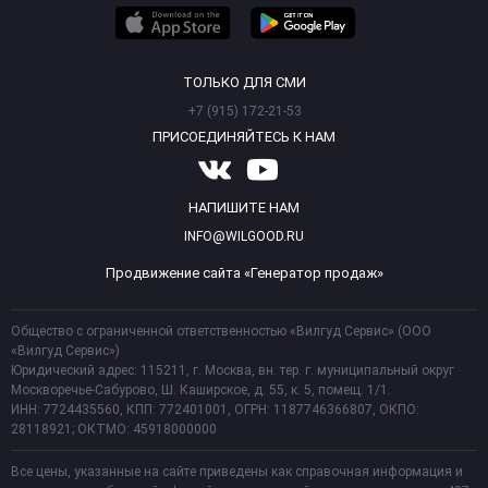
ТОЛЬКО ДЛЯ СМИ
+7 (915) 172-21-53
ПРИСОЕДИНЯЙТЕСЬ К НАМ
НАПИШИТЕ НАМ
INFO@WILGOOD.RU
Продвижение сайта «Генератор продаж»
Общество с ограниченной ответственностью «Вилгуд Сервис» (ООО
«Вилгуд Сервис»)
Юридический адрес: 115211, г. Москва, вн. тер. г. муниципальный округ
Москворечье-Сабурово, Ш. Каширское, д. 55, к. 5, помещ. 1/1.
ИНН: 7724435560, КПП: 772401001, ОГРН: 1187746366807, ОКПО:
28118921; ОКТМО: 45918000000
Все цены, указанные на сайте приведены как справочная информация и