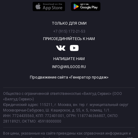
ТОЛЬКО ДЛЯ СМИ
+7 (915) 172-21-53
ПРИСОЕДИНЯЙТЕСЬ К НАМ
НАПИШИТЕ НАМ
INFO@WILGOOD.RU
Продвижение сайта «Генератор продаж»
Общество с ограниченной ответственностью «Вилгуд Сервис» (ООО
«Вилгуд Сервис»)
Юридический адрес: 115211, г. Москва, вн. тер. г. муниципальный округ
Москворечье-Сабурово, Ш. Каширское, д. 55, к. 5, помещ. 1/1.
ИНН: 7724435560, КПП: 772401001, ОГРН: 1187746366807, ОКПО:
28118921; ОКТМО: 45918000000
Все цены, указанные на сайте приведены как справочная информация и