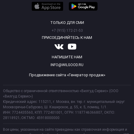
ТОЛЬКО ДЛЯ СМИ
+7 (915) 172-21-53
ПРИСОЕДИНЯЙТЕСЬ К НАМ
НАПИШИТЕ НАМ
INFO@WILGOOD.RU
Продвижение сайта «Генератор продаж»
Общество с ограниченной ответственностью «Вилгуд Сервис» (ООО
«Вилгуд Сервис»)
Юридический адрес: 115211, г. Москва, вн. тер. г. муниципальный округ
Москворечье-Сабурово, Ш. Каширское, д. 55, к. 5, помещ. 1/1.
ИНН: 7724435560, КПП: 772401001, ОГРН: 1187746366807, ОКПО:
28118921; ОКТМО: 45918000000
Все цены, указанные на сайте приведены как справочная информация и