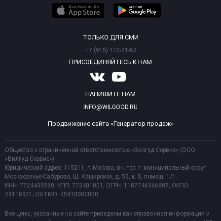
ТОЛЬКО ДЛЯ СМИ
+7 (915) 172-21-53
ПРИСОЕДИНЯЙТЕСЬ К НАМ
НАПИШИТЕ НАМ
INFO@WILGOOD.RU
Продвижение сайта «Генератор продаж»
Общество с ограниченной ответственностью «Вилгуд Сервис» (ООО
«Вилгуд Сервис»)
Юридический адрес: 115211, г. Москва, вн. тер. г. муниципальный округ
Москворечье-Сабурово, Ш. Каширское, д. 55, к. 5, помещ. 1/1.
ИНН: 7724435560, КПП: 772401001, ОГРН: 1187746366807, ОКПО:
28118921; ОКТМО: 45918000000
Все цены, указанные на сайте приведены как справочная информация и