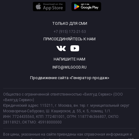
ТОЛЬКО ДЛЯ СМИ
+7 (915) 172-21-53
ПРИСОЕДИНЯЙТЕСЬ К НАМ
НАПИШИТЕ НАМ
INFO@WILGOOD.RU
Продвижение сайта «Генератор продаж»
Общество с ограниченной ответственностью «Вилгуд Сервис» (ООО
«Вилгуд Сервис»)
Юридический адрес: 115211, г. Москва, вн. тер. г. муниципальный округ
Москворечье-Сабурово, Ш. Каширское, д. 55, к. 5, помещ. 1/1.
ИНН: 7724435560, КПП: 772401001, ОГРН: 1187746366807, ОКПО:
28118921; ОКТМО: 45918000000
Все цены, указанные на сайте приведены как справочная информация и