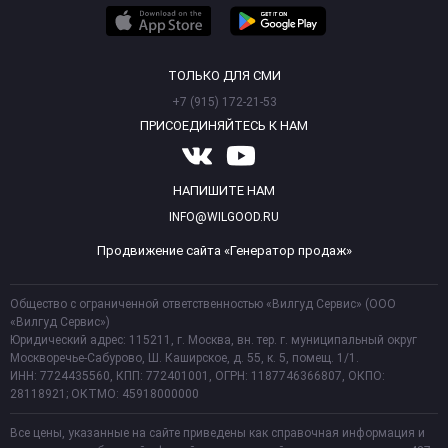
ТОЛЬКО ДЛЯ СМИ
+7 (915) 172-21-53
ПРИСОЕДИНЯЙТЕСЬ К НАМ
НАПИШИТЕ НАМ
INFO@WILGOOD.RU
Продвижение сайта «Генератор продаж»
Общество с ограниченной ответственностью «Вилгуд Сервис» (ООО
«Вилгуд Сервис»)
Юридический адрес: 115211, г. Москва, вн. тер. г. муниципальный округ
Москворечье-Сабурово, Ш. Каширское, д. 55, к. 5, помещ. 1/1.
ИНН: 7724435560, КПП: 772401001, ОГРН: 1187746366807, ОКПО:
28118921; ОКТМО: 45918000000
Все цены, указанные на сайте приведены как справочная информация и