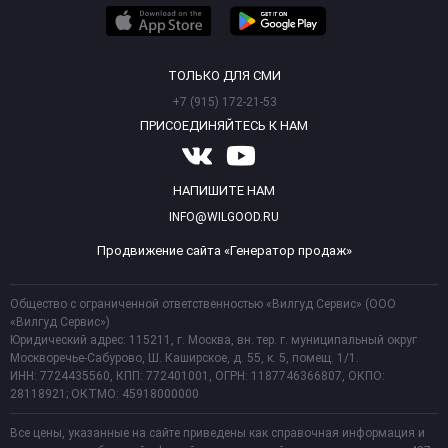
ТОЛЬКО ДЛЯ СМИ
+7 (915) 172-21-53
ПРИСОЕДИНЯЙТЕСЬ К НАМ
НАПИШИТЕ НАМ
INFO@WILGOOD.RU
Продвижение сайта «Генератор продаж»
Общество с ограниченной ответственностью «Вилгуд Сервис» (ООО
«Вилгуд Сервис»)
Юридический адрес: 115211, г. Москва, вн. тер. г. муниципальный округ
Москворечье-Сабурово, Ш. Каширское, д. 55, к. 5, помещ. 1/1.
ИНН: 7724435560, КПП: 772401001, ОГРН: 1187746366807, ОКПО:
28118921; ОКТМО: 45918000000
Все цены, указанные на сайте приведены как справочная информация и