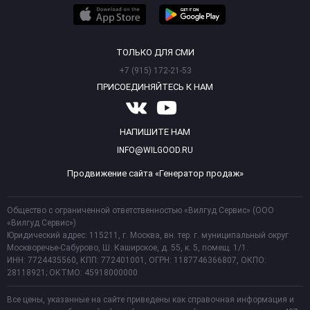
ТОЛЬКО ДЛЯ СМИ
+7 (915) 172-21-53
ПРИСОЕДИНЯЙТЕСЬ К НАМ
НАПИШИТЕ НАМ
INFO@WILGOOD.RU
Продвижение сайта «Генератор продаж»
Общество с ограниченной ответственностью «Вилгуд Сервис» (ООО
«Вилгуд Сервис»)
Юридический адрес: 115211, г. Москва, вн. тер. г. муниципальный округ
Москворечье-Сабурово, Ш. Каширское, д. 55, к. 5, помещ. 1/1.
ИНН: 7724435560, КПП: 772401001, ОГРН: 1187746366807, ОКПО:
28118921; ОКТМО: 45918000000
Все цены, указанные на сайте приведены как справочная информация и