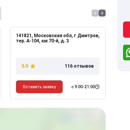
141821, Московская обл, г Дмитров,
141
тер. А-104, км 70-й, д. 3
Дол
дом
5.0
116 отзывов
5
с 9:00-21:00
Оставить заявку
О