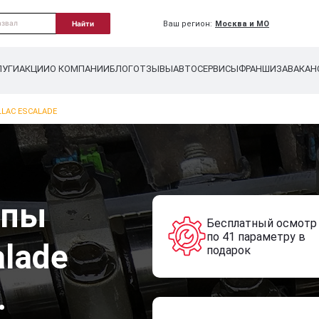
Ваш регион:
Москва и МО
Найти
ЛУГИ
АКЦИИ
О КОМПАНИИ
БЛОГ
ОТЗЫВЫ
АВТОСЕРВИСЫ
ФРАНШИЗА
ВАКАН
LAC ESCALADE
мпы
Бесплатный осмотр
по 41 параметру в
alade
подарок
.