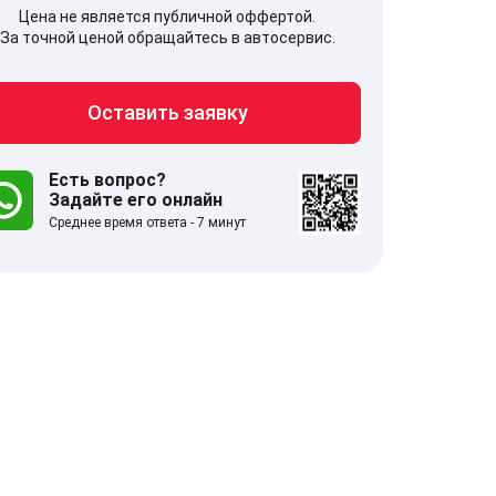
Цена не является публичной оффертой.
За точной ценой обращайтесь в автосервис.
Оставить заявку
707, Московская обл,
141607, Москов
гопрудный г, Береговой проезд,
Волоколамское
 5
Есть вопрос?
Задайте его онлайн
Среднее время ответа - 7 минут
.0
332 отзыва
5.0
с 9:00-21:00
ставить заявку
Оставить зая