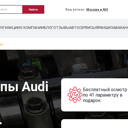
Ваш регион:
Москва и МО
Найти
ЛУГИ
АКЦИИ
О КОМПАНИИ
БЛОГ
ОТЗЫВЫ
АВТОСЕРВИСЫ
ФРАНШИЗА
ВАКАН
A1
пы Audi
Бесплатный осмотр
по 41 параметру в
подарок
.