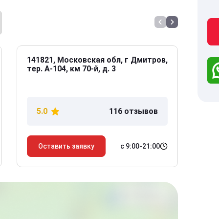
141821, Московская обл, г Дмитров,
141
тер. А-104, км 70-й, д. 3
Дол
дом
5.0
116 отзывов
5
с 9:00-21:00
Оставить заявку
О