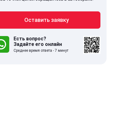
Оставить заявку
707, Московская обл,
141607, Москов
Есть вопрос?
гопрудный г, Береговой проезд,
Волоколамское
Задайте его онлайн
 5
Среднее время ответа - 7 минут
.0
332 отзыва
5.0
с 9:00-21:00
ставить заявку
Оставить зая