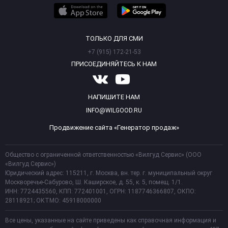
ТОЛЬКО ДЛЯ СМИ
+7 (915) 172-21-53
ПРИСОЕДИНЯЙТЕСЬ К НАМ
НАПИШИТЕ НАМ
INFO@WILGOOD.RU
Продвижение сайта «Генератор продаж»
Общество с ограниченной ответственностью «Вилгуд Сервис» (ООО
«Вилгуд Сервис»)
Юридический адрес: 115211, г. Москва, вн. тер. г. муниципальный округ
Москворечье-Сабурово, Ш. Каширское, д. 55, к. 5, помещ. 1/1.
ИНН: 7724435560, КПП: 772401001, ОГРН: 1187746366807, ОКПО:
28118921; ОКТМО: 45918000000
Все цены, указанные на сайте приведены как справочная информация и