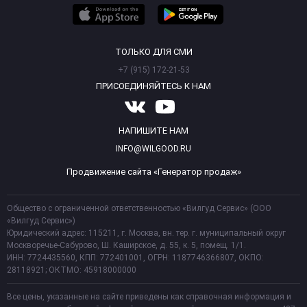
ТОЛЬКО ДЛЯ СМИ
+7 (915) 172-21-53
ПРИСОЕДИНЯЙТЕСЬ К НАМ
НАПИШИТЕ НАМ
INFO@WILGOOD.RU
Продвижение сайта «Генератор продаж»
Общество с ограниченной ответственностью «Вилгуд Сервис» (ООО
«Вилгуд Сервис»)
Юридический адрес: 115211, г. Москва, вн. тер. г. муниципальный округ
Москворечье-Сабурово, Ш. Каширское, д. 55, к. 5, помещ. 1/1.
ИНН: 7724435560, КПП: 772401001, ОГРН: 1187746366807, ОКПО:
28118921; ОКТМО: 45918000000
Все цены, указанные на сайте приведены как справочная информация и