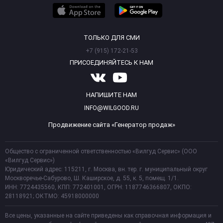
ТОЛЬКО ДЛЯ СМИ
+7 (915) 172-21-53
ПРИСОЕДИНЯЙТЕСЬ К НАМ
НАПИШИТЕ НАМ
INFO@WILGOOD.RU
Продвижение сайта «Генератор продаж»
Общество с ограниченной ответственностью «Вилгуд Сервис» (ООО
«Вилгуд Сервис»)
Юридический адрес: 115211, г. Москва, вн. тер. г. муниципальный округ
Москворечье-Сабурово, Ш. Каширское, д. 55, к. 5, помещ. 1/1.
ИНН: 7724435560, КПП: 772401001, ОГРН: 1187746366807, ОКПО:
28118921; ОКТМО: 45918000000
Все цены, указанные на сайте приведены как справочная информация и