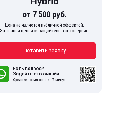
Hybrid
от 7 500 руб.
Цена не является публичной оффертой.
За точной ценой обращайтесь в автосервис.
707, Московская обл,
141607, Москов
Оставить заявку
гопрудный г, Береговой проезд,
Волоколамское
 5
Есть вопрос?
Задайте его онлайн
.0
332 отзыва
5.0
Среднее время ответа - 7 минут
с 9:00-21:00
ставить заявку
Оставить зая