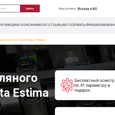
Ваш регион:
Москва и МО
Найти
ЛУГИ
АКЦИИ
О КОМПАНИИ
БЛОГ
ОТЗЫВЫ
АВТОСЕРВИСЫ
ФРАНШИЗА
ВАКАН
АСОСА TOYOTA ESTIMA HYBRID
ляного
Бесплатный осмотр
по 41 параметру в
ta Estima
подарок