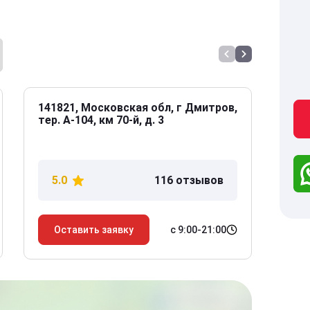
141821, Московская обл, г Дмитров,
141
тер. А-104, км 70-й, д. 3
Дол
дом
5.0
116 отзывов
5
с 9:00-21:00
Оставить заявку
О