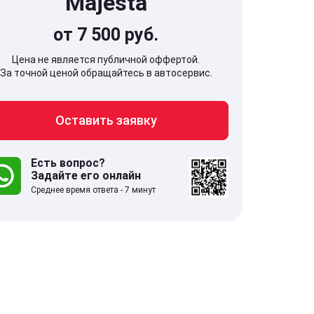
Majesta
от 7 500 руб.
Цена не является публичной оффертой.
За точной ценой обращайтесь в автосервис.
707, Московская обл,
141607, Москов
Оставить заявку
гопрудный г, Береговой проезд,
Волоколамское
 5
Есть вопрос?
Задайте его онлайн
.0
332 отзыва
5.0
Среднее время ответа - 7 минут
с 9:00-21:00
ставить заявку
Оставить зая