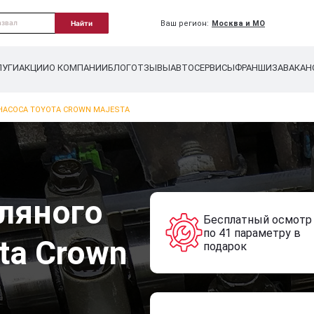
Ваш регион:
Москва и МО
Найти
ЛУГИ
АКЦИИ
О КОМПАНИИ
БЛОГ
ОТЗЫВЫ
АВТОСЕРВИСЫ
ФРАНШИЗА
ВАКАН
НАСОСА TOYOTA CROWN MAJESTA
ляного
Бесплатный осмотр
по 41 параметру в
ta Crown
подарок