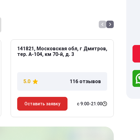
141821, Московская обл, г Дмитров,
141
тер. А-104, км 70-й, д. 3
Дол
дом
5.0
116 отзывов
5
с 9:00-21:00
Оставить заявку
О