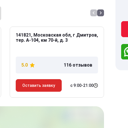
141821, Московская обл, г Дмитров,
141
тер. А-104, км 70-й, д. 3
Дол
дом
5.0
116 отзывов
5
с 9:00-21:00
Оставить заявку
О