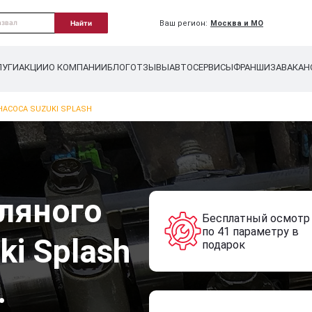
Ваш регион:
Москва и МО
Найти
ЛУГИ
АКЦИИ
О КОМПАНИИ
БЛОГ
ОТЗЫВЫ
АВТОСЕРВИСЫ
ФРАНШИЗА
ВАКАН
НАСОСА SUZUKI SPLASH
ляного
Бесплатный осмотр
по 41 параметру в
ki Splash
подарок
.