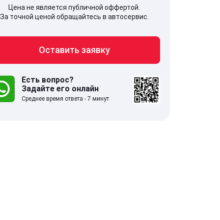
Цена не является публичной оффертой.
За точной ценой обращайтесь в автосервис.
Оставить заявку
707, Московская обл,
141607, Москов
гопрудный г, Береговой проезд,
Волоколамское
 5
Есть вопрос?
Задайте его онлайн
Среднее время ответа - 7 минут
.0
332 отзыва
5.0
с 9:00-21:00
ставить заявку
Оставить зая