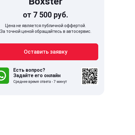
Boxster
от 7 500 руб.
Цена не является публичной оффертой.
За точной ценой обращайтесь в автосервис.
707, Московская обл,
141607, Москов
Оставить заявку
гопрудный г, Береговой проезд,
Волоколамское
 5
Есть вопрос?
Задайте его онлайн
.0
332 отзыва
5.0
Среднее время ответа - 7 минут
с 9:00-21:00
ставить заявку
Оставить зая