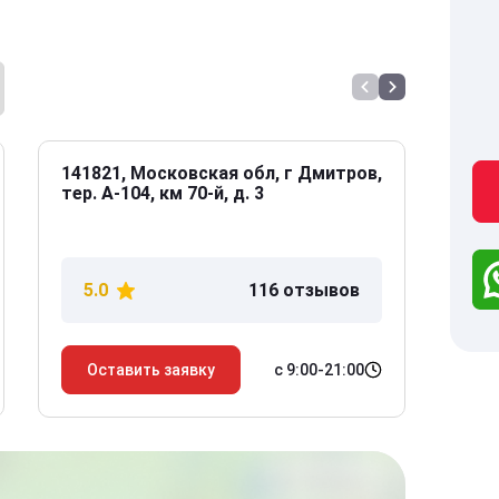
141821, Московская обл, г Дмитров,
141
тер. А-104, км 70-й, д. 3
Дол
дом
5.0
116 отзывов
5
с 9:00-21:00
Оставить заявку
О