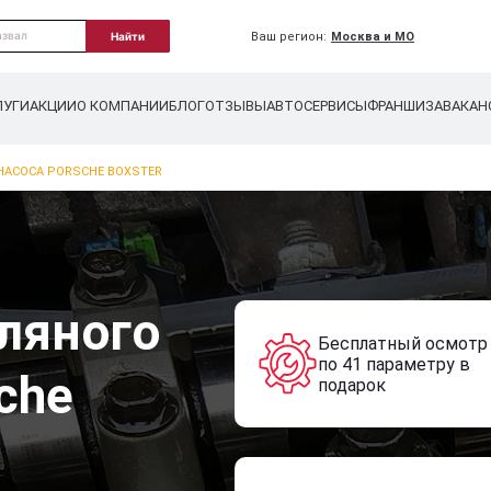
Ваш регион:
Москва и МО
Найти
ЛУГИ
АКЦИИ
О КОМПАНИИ
БЛОГ
ОТЗЫВЫ
АВТОСЕРВИСЫ
ФРАНШИЗА
ВАКАН
НАСОСА PORSCHE BOXSTER
ляного
Бесплатный осмотр
по 41 параметру в
che
подарок