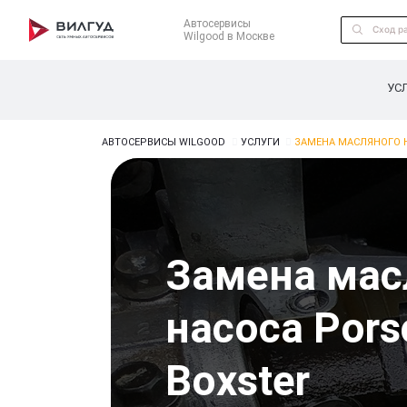
Автосервисы
Wilgood в Москве
УС
АВТОСЕРВИСЫ WILGOOD
УСЛУГИ
ЗАМЕНА МАСЛЯНОГО 
Замена мас
насоса Pors
Boxster