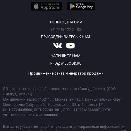
ТОЛЬКО ДЛЯ СМИ
+7 (915) 172-21-53
ПРИСОЕДИНЯЙТЕСЬ К НАМ
НАПИШИТЕ НАМ
INFO@WILGOOD.RU
Продвижение сайта «Генератор продаж»
Общество с ограниченной ответственностью «Вилгуд Сервис» (ООО
«Вилгуд Сервис»)
Юридический адрес: 115211, г. Москва, вн. тер. г. муниципальный округ
Москворечье-Сабурово, Ш. Каширское, д. 55, к. 5, помещ. 1/1.
ИНН: 7724435560, КПП: 772401001, ОГРН: 1187746366807, ОКПО:
28118921; ОКТМО: 45918000000
Все цены, указанные на сайте приведены как справочная информация и