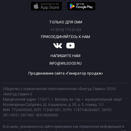
ТОЛЬКО ДЛЯ СМИ
+7 (915) 172-21-53
ПРИСОЕДИНЯЙТЕСЬ К НАМ
НАПИШИТЕ НАМ
INFO@WILGOOD.RU
Продвижение сайта «Генератор продаж»
Общество с ограниченной ответственностью «Вилгуд Сервис» (ООО
«Вилгуд Сервис»)
Юридический адрес: 115211, г. Москва, вн. тер. г. муниципальный округ
Москворечье-Сабурово, Ш. Каширское, д. 55, к. 5, помещ. 1/1.
ИНН: 7724435560, КПП: 772401001, ОГРН: 1187746366807, ОКПО:
28118921; ОКТМО: 45918000000
Все цены, указанные на сайте приведены как справочная информация и