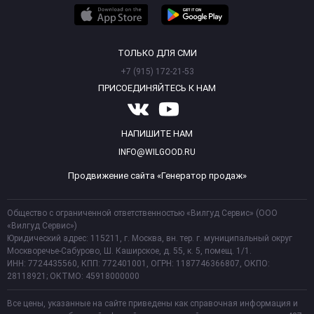
ТОЛЬКО ДЛЯ СМИ
+7 (915) 172-21-53
ПРИСОЕДИНЯЙТЕСЬ К НАМ
НАПИШИТЕ НАМ
INFO@WILGOOD.RU
Продвижение сайта «Генератор продаж»
Общество с ограниченной ответственностью «Вилгуд Сервис» (ООО
«Вилгуд Сервис»)
Юридический адрес: 115211, г. Москва, вн. тер. г. муниципальный округ
Москворечье-Сабурово, Ш. Каширское, д. 55, к. 5, помещ. 1/1.
ИНН: 7724435560, КПП: 772401001, ОГРН: 1187746366807, ОКПО:
28118921; ОКТМО: 45918000000
Все цены, указанные на сайте приведены как справочная информация и