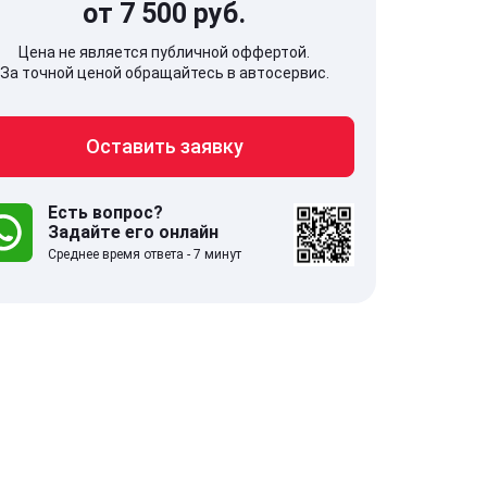
от 7 500 руб.
Цена не является публичной оффертой.
За точной ценой обращайтесь в автосервис.
Оставить заявку
707, Московская обл,
141607, Москов
гопрудный г, Береговой проезд,
Волоколамское
 5
Есть вопрос?
Задайте его онлайн
Среднее время ответа - 7 минут
.0
332 отзыва
5.0
с 9:00-21:00
ставить заявку
Оставить зая