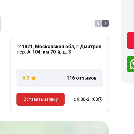
141821, Московская обл, г Дмитров,
141
тер. А-104, км 70-й, д. 3
Дол
дом
5.0
116 отзывов
5
с 9:00-21:00
Оставить заявку
О