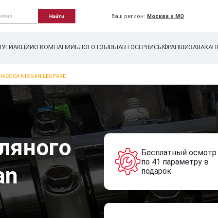
Ваш регион:
Москва и МО
Найти
ЛУГИ
АКЦИИ
О КОМПАНИИ
БЛОГ
ОТЗЫВЫ
АВТОСЕРВИСЫ
ФРАНШИЗА
ВАКАН
АСОСА NISSAN LEOPARD
ляного
Бесплатный осмотр
по 41 параметру в
an
подарок