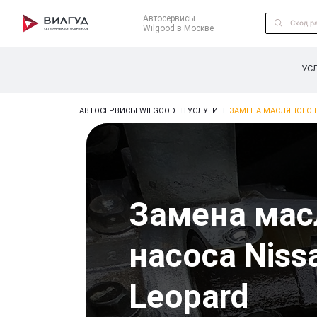
Автосервисы
Wilgood в Москве
УС
АВТОСЕРВИСЫ WILGOOD
УСЛУГИ
ЗАМЕНА МАСЛЯНОГО Н
Замена мас
насоса Niss
Leopard