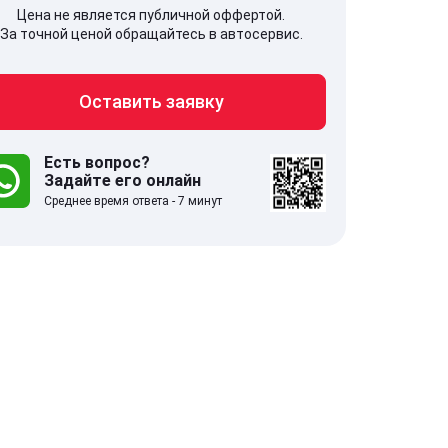
Цена не является публичной оффертой.
За точной ценой обращайтесь в автосервис.
Оставить заявку
707, Московская обл,
141607, Москов
гопрудный г, Береговой проезд,
Волоколамское
 5
Есть вопрос?
Задайте его онлайн
Среднее время ответа - 7 минут
.0
332 отзыва
5.0
с 9:00-21:00
ставить заявку
Оставить зая