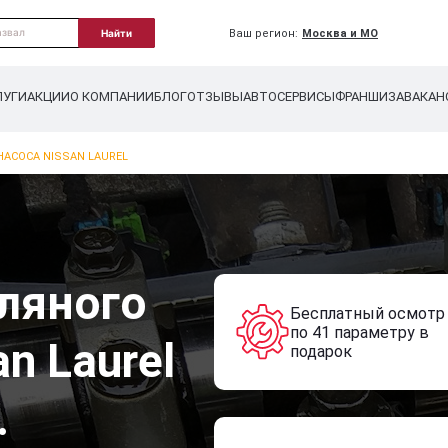
Ваш регион:
Москва и МО
Найти
ЛУГИ
АКЦИИ
О КОМПАНИИ
БЛОГ
ОТЗЫВЫ
АВТОСЕРВИСЫ
ФРАНШИЗА
ВАКАН
АСОСА NISSAN LAUREL
ляного
Бесплатный осмотр
по 41 параметру в
n Laurel
подарок
.