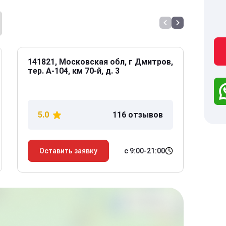
141821, Московская обл, г Дмитров,
141
тер. А-104, км 70-й, д. 3
Дол
дом
5.0
116 отзывов
5
с 9:00-21:00
Оставить заявку
О