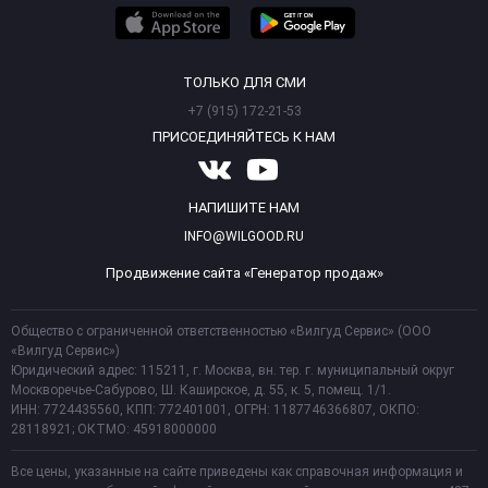
ТОЛЬКО ДЛЯ СМИ
+7 (915) 172-21-53
ПРИСОЕДИНЯЙТЕСЬ К НАМ
НАПИШИТЕ НАМ
INFO@WILGOOD.RU
Продвижение сайта «Генератор продаж»
Общество с ограниченной ответственностью «Вилгуд Сервис» (ООО
«Вилгуд Сервис»)
Юридический адрес: 115211, г. Москва, вн. тер. г. муниципальный округ
Москворечье-Сабурово, Ш. Каширское, д. 55, к. 5, помещ. 1/1.
ИНН: 7724435560, КПП: 772401001, ОГРН: 1187746366807, ОКПО:
28118921; ОКТМО: 45918000000
Все цены, указанные на сайте приведены как справочная информация и