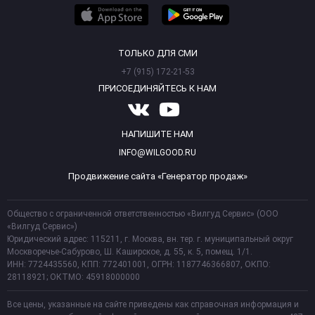
ТОЛЬКО ДЛЯ СМИ
+7 (915) 172-21-53
ПРИСОЕДИНЯЙТЕСЬ К НАМ
НАПИШИТЕ НАМ
INFO@WILGOOD.RU
Продвижение сайта «Генератор продаж»
Общество с ограниченной ответственностью «Вилгуд Сервис» (ООО
«Вилгуд Сервис»)
Юридический адрес: 115211, г. Москва, вн. тер. г. муниципальный округ
Москворечье-Сабурово, Ш. Каширское, д. 55, к. 5, помещ. 1/1.
ИНН: 7724435560, КПП: 772401001, ОГРН: 1187746366807, ОКПО:
28118921; ОКТМО: 45918000000
Все цены, указанные на сайте приведены как справочная информация и