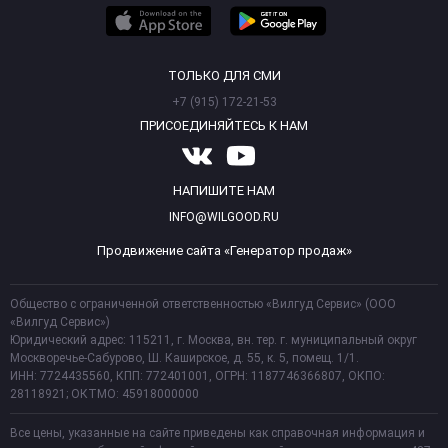
ТОЛЬКО ДЛЯ СМИ
+7 (915) 172-21-53
ПРИСОЕДИНЯЙТЕСЬ К НАМ
НАПИШИТЕ НАМ
INFO@WILGOOD.RU
Продвижение сайта «Генератор продаж»
Общество с ограниченной ответственностью «Вилгуд Сервис» (ООО
«Вилгуд Сервис»)
Юридический адрес: 115211, г. Москва, вн. тер. г. муниципальный округ
Москворечье-Сабурово, Ш. Каширское, д. 55, к. 5, помещ. 1/1.
ИНН: 7724435560, КПП: 772401001, ОГРН: 1187746366807, ОКПО:
28118921; ОКТМО: 45918000000
Все цены, указанные на сайте приведены как справочная информация и