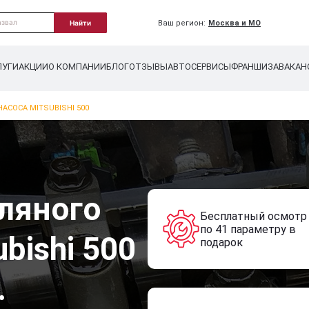
Ваш регион:
Москва и МО
Найти
ЛУГИ
АКЦИИ
О КОМПАНИИ
БЛОГ
ОТЗЫВЫ
АВТОСЕРВИСЫ
ФРАНШИЗА
ВАКАН
АСОСА MITSUBISHI 500
ляного
Бесплатный осмотр
по 41 параметру в
bishi 500
подарок
.