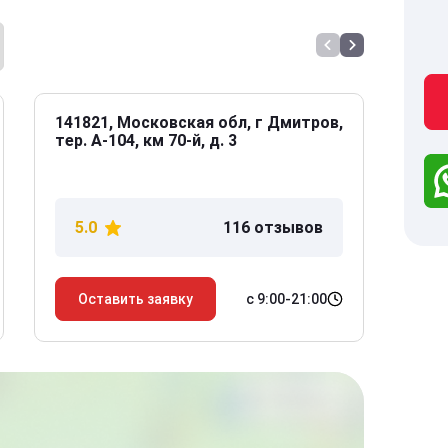
141821, Московская обл, г Дмитров,
141
тер. А-104, км 70-й, д. 3
Дол
дом
5.0
116 отзывов
5
с 9:00-21:00
Оставить заявку
О