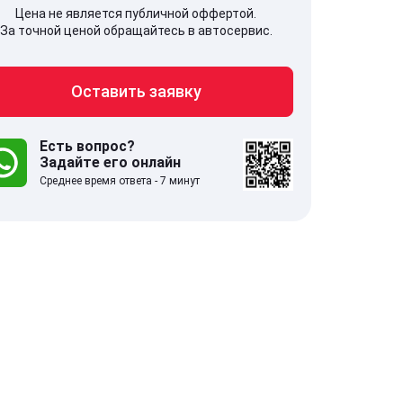
Цена не является публичной оффертой.
За точной ценой обращайтесь в автосервис.
Оставить заявку
707, Московская обл,
141607, Москов
гопрудный г, Береговой проезд,
Волоколамское
 5
Есть вопрос?
Задайте его онлайн
Среднее время ответа - 7 минут
.0
332 отзыва
5.0
с 9:00-21:00
ставить заявку
Оставить зая