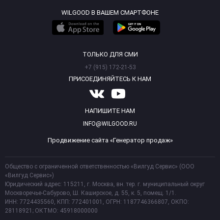
WILGOOD В ВАШЕМ СМАРТФОНЕ
ТОЛЬКО ДЛЯ СМИ
+7 (915) 172-21-53
ПРИСОЕДИНЯЙТЕСЬ К НАМ
НАПИШИТЕ НАМ
INFO@WILGOOD.RU
Продвижение сайта «Генератор продаж»
Общество с ограниченной ответственностью «Вилгуд Сервис» (ООО
«Вилгуд Сервис»)
Юридический адрес: 115211, г. Москва, вн. тер. г. муниципальный округ
Москворечье-Сабурово, Ш. Каширское, д. 55, к. 5, помещ. 1/1.
ИНН: 7724435560, КПП: 772401001, ОГРН: 1187746366807, ОКПО:
28118921; ОКТМО: 45918000000