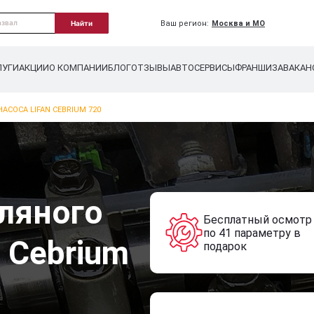
Ваш регион:
Москва и МО
Найти
ЛУГИ
АКЦИИ
О КОМПАНИИ
БЛОГ
ОТЗЫВЫ
АВТОСЕРВИСЫ
ФРАНШИЗА
ВАКАН
АСОСА LIFAN CEBRIUM 720
ляного
Бесплатный осмотр
по 41 параметру в
n Cebrium
подарок