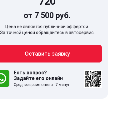
720
от 7 500 руб.
Цена не является публичной оффертой.
За точной ценой обращайтесь в автосервис.
707, Московская обл,
141607, Москов
Оставить заявку
гопрудный г, Береговой проезд,
Волоколамское
 5
Есть вопрос?
Задайте его онлайн
.0
332 отзыва
5.0
Среднее время ответа - 7 минут
с 9:00-21:00
ставить заявку
Оставить зая