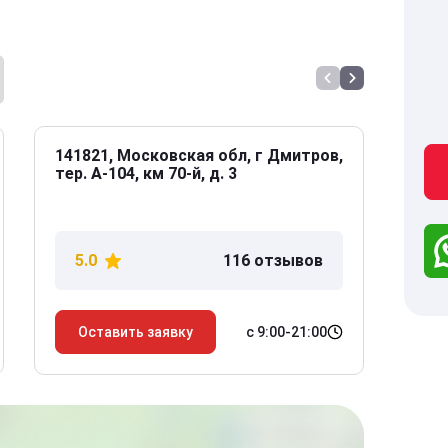
141821, Московская обл, г Дмитров,
141
тер. А-104, км 70-й, д. 3
Дол
дом
5.0
116 отзывов
5
с 9:00-21:00
Оставить заявку
О