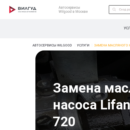
Автосервисы
Wilgood в Москве
УС
АВТОСЕРВИСЫ WILGOOD
УСЛУГИ
ЗАМЕНА МАСЛЯНОГО Н
Замена мас
насоса Lifa
720